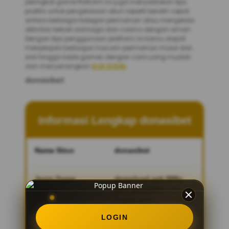
peringkat game Platform ini juga menyediakan tips
praktis untuk pengelolaan akun seperti beralih cepat
antara berbagai kategori permainan atau mengelola
aktivitas terkait olahraga dan casino dengan aman
Dengan tips penggunaan platform ini kamu dapat
menjelajahi berbagai macam permainan mulai dari
slot hingga table games dengan cara yang mudah
dan menyenangkan
KLIK DISINI
.
donasibet
Informasi Lengkap donasibet
Nama Situs
donasibet
Jenis Game
download apk 898a
slot, glowin88, slot
terpercaya --
(enakcuan)
LOGIN