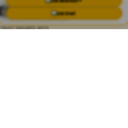
LIVE CHAT
TRUST ENSURED WITH
Copyright Â© 2026 donasibet
Terms & Conditions
Privacy Policy
About Us
Contact Us
slot online
situs gacor
situs gacor
slot
slot 888 gacor
slot