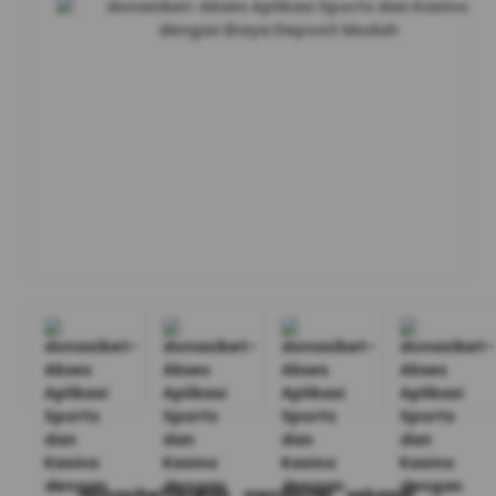
donasibetSetelah mendaftar sebagai