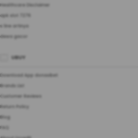
Healthcare Disclaimer
apk slot 7276
s line artinya
dewa gacor
UBUY
Download App donasibet
Brands List
Customer Reviews
Return Policy
Blog
FAQ
About Ucredit