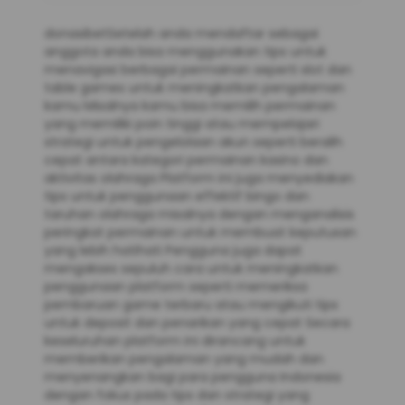
donasibetSetelah anda mendaftar sebagai
anggota anda bisa menggunakan tips untuk
menavigasi berbagai permainan seperti slot dan
table games untuk meningkatkan pengalaman
kamu Misalnya kamu bisa memilih permainan
yang memiliki poin tinggi atau mempelajari
strategi untuk pengelolaan akun seperti beralih
cepat antara kategori permainan kasino dan
aktivitas olahraga Platform ini juga menyediakan
tips untuk penggunaan effektif bingo dan
taruhan olahraga misalnya dengan menganalisis
peringkat permainan untuk membuat keputusan
yang lebih hatihati Pengguna juga dapat
mengakses sepuluh cara untuk meningkatkan
penggunaan platform seperti memeriksa
pembaruan game terbaru atau mengikuti tips
untuk deposit dan penarikan yang cepat Secara
keseluruhan platform ini dirancang untuk
memberikan pengalaman yang mudah dan
menyenangkan bagi para pengguna Indonesia
dengan fokus pada tips dan strategi yang