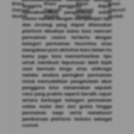
anggota pengguna dapat
memaksimalkan pengalaman online
casino mereka dengan mempelajari tips
dan strategi yang dapat ditemukan
platform Misalnya kamu bisa mencari
permainan casino tertentu dengan
kategori permainan favoritmu atau
mengakses poin aktivitas baru Selain itu
kamu juga bisa memanfaatkan tips
untuk membuat keputusan lebih bijak
saat bermain bingo atau olahraga
melalui analisis peringkat permainan
Untuk memudahkan pengelolaan akun
pengguna bisa menemukan sepuluh
cara yang praktis seperti beralih cepat
antara berbagai kategori permainan
online mulai dari slot gratis hingga
permainan meja serta menelusuri
pembaruan platform terbaru sebagai
contoh