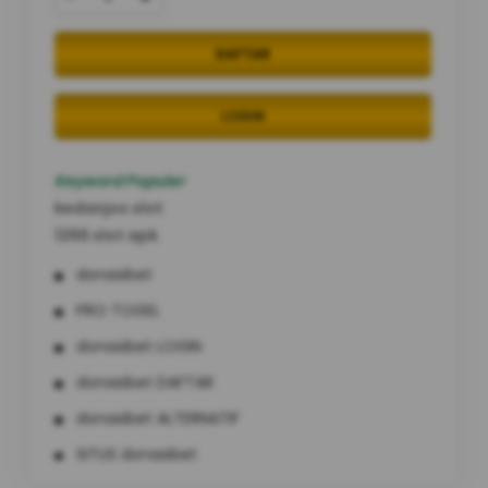
DAFTAR
LOGIN
Keyword Populer
kedanjos slot
1266 slot apk
donasibet
PRO TOGEL
donasibet LOGIN
donasibet DAFTAR
donasibet ALTERNATIF
SITUS donasibet