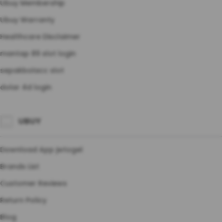
Ubuy Membership
Ubuy Warranty
Healthcare Disclaimer
mantap 89 slot login
sepakbolacc slot
dolar 4d login
UBUY
Download App jwtogel
Brands List
Customer Reviews
Return Policy
Blog