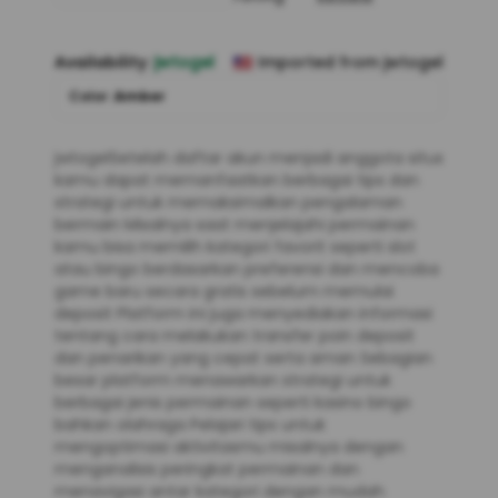
Availability :
jwtogel
Imported from jwtogel
Color :
Amber
jwtogelSetelah daftar akun menjadi anggota situs
kamu dapat memanfaatkan berbagai tips dan
strategi untuk memaksimalkan pengalaman
bermain Misalnya saat menjelajahi permainan
kamu bisa memilih kategori favorit seperti slot
atau bingo berdasarkan preferensi dan mencoba
game baru secara gratis sebelum memulai
deposit Platform ini juga menyediakan informasi
tentang cara melakukan transfer poin deposit
dan penarikan yang cepat serta aman Sebagian
besar platform menawarkan strategi untuk
berbagai jenis permainan seperti kasino bingo
bahkan olahraga Pelajari tips untuk
mengoptimasi aktivitasmu misalnya dengan
menganalisis peringkat permainan dan
menavigasi antar kategori dengan mudah