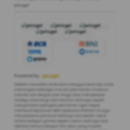
jwtogel
Powered by :
jwtogel
Setelah mendaftar Anda bisa menggunakan tips untuk
menavigasi berbagai macam permainan misalnya
memilih slot dengan poin tinggi atau mempelajari
strategi untuk bingo dan taruhan olahraga seperti
menganalisis peringkat permainan agar dapat
membuat keputusan lebih bijaksana Platform ini juga
menyediakan panduan tentang cara beralih cepat
antara kategori games seperti casino olahraga dan
aktivitas lainnya Dengan fitur akun yang mudah