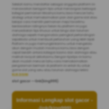
Setelah kamu mendaftar sebagai anggota platform ini
menawarkan beragam tips untuk menavigasi berbagai
kategori permainan Misalnya kamu bisa mencari tahu
strategi untuk memaksimalkan poin dari game slot atau
belajar cara memilih permainan meja favoritmu
berdasarkan ratingnya Selain itu platform ini juga
menyediakan tips khusus untuk bingo dan taruhan
olahraga seperti menganalisis peringkat pertandingan
sepakbola untuk membuat pertaruhan yang lebih bijak
Platform ini juga memungkinkanmu untuk mengelola
akun dengan mudah misalnya kamu bisa dengan
cepat beralih antara kategori kasino dan olahraga atau
melihat riwayat aktivitasmu Dengan tipstips ini kamu
akan mudah mencari tahu cara memaksimalkan
pengalaman bermain di platform ini entah itu untuk
game slot yang seru atau taruhan olahraga terkini
KLIK DISINI
.
slot gacor --link(king999)
Informasi Lengkap slot gacor -
-link(king999)