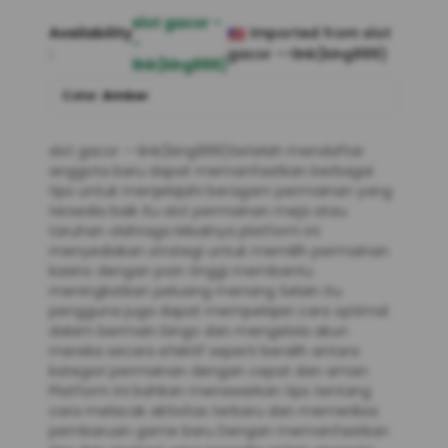
slot gacor -
Availability
Imported from slot
-
:
gacor --link(king999)
link(king999)
Color :
Amber
slot gacor --link(king999)Setelah mendaftar
anggota baru dapat memanfaatkan berbagai
tips untuk menjelajahi beragam permainan yang
tersedia baik itu slot permainan meja atau
taruhan olahraga Misalnya platform ini
menyediakan strategi untuk memilih permainan
kasino dengan poin tinggi membantu
meningkatkan peluang menang Selain itu
pengguna juga dapat mempelajari cara optimal
dalam bermain bingo dan mengelola akun
mereka secara efektif seperti beralih antara
kategori permainan dengan cepat dan aman
Platform ini bahkan menawarkan tips tentang
cara melacak aktivitas terbaru dan memeriksa
pembaruan game baru Dengan memanfaatkan