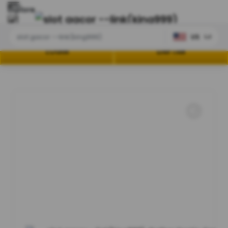
Explore
US
LOGIN
DAFTAR