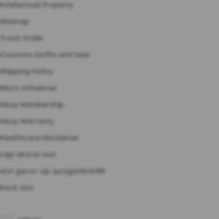
Intellectual Property
suhu69 slot
Sitemap
api gacor 88
Track Order
slot macan388 promo
Customs tariffs and fees
hp 777 slot apk download
Shipping Policy
Micro Influencer
Ubuy Membership
Ubuy Warranty
Healthcare Disclaimer
raja akurat slot
slot gacor vip-juragankoin99
hack slot