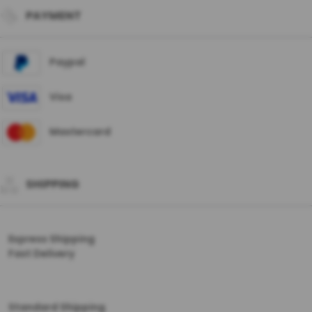
PAYMENT
Paypal
Visa
Mastercard
SHIPPING
Express Shipping
Fast Delivery
Standard Shipping